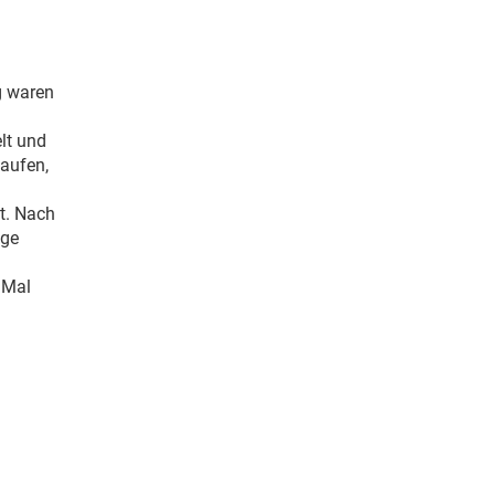
g waren
lt und
aufen,
t. Nach
nge
 Mal